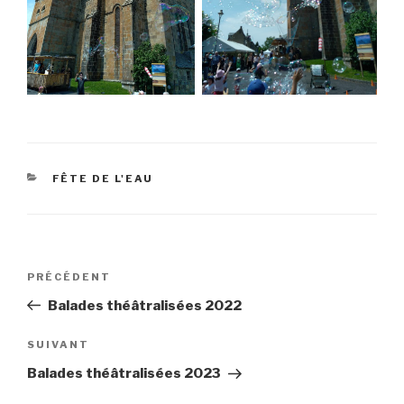
CATÉGORIES
FÊTE DE L'EAU
Navigation
Article
PRÉCÉDENT
de
précédent
Balades théâtralisées 2022
l’article
Article
SUIVANT
suivant
Balades théâtralisées 2023