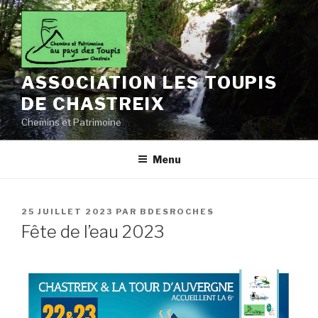
Aller
au
contenu
principal
ASSOCIATION LES TOUPIS
DE CHASTREIX
Chemins et Patrimoine
Menu
PUBLIÉ
25 JUILLET 2023
PAR
BDESROCHES
LE
Fête de l’eau 2023