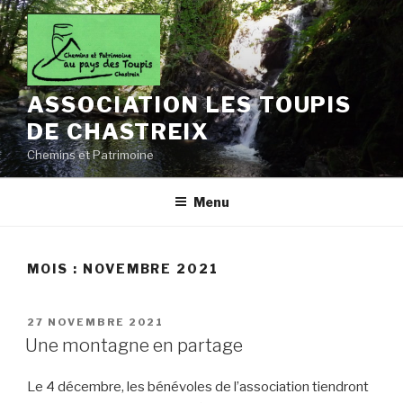
Aller
au
contenu
principal
ASSOCIATION LES TOUPIS
DE CHASTREIX
Chemins et Patrimoine
Menu
MOIS :
NOVEMBRE 2021
PUBLIÉ
27 NOVEMBRE 2021
LE
Une montagne en partage
Le 4 décembre, les bénévoles de l’association tiendront