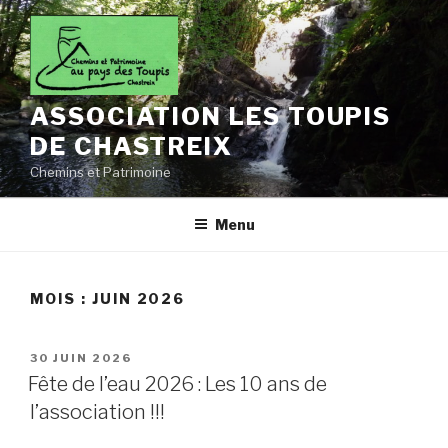
Aller
au
contenu
principal
ASSOCIATION LES TOUPIS
DE CHASTREIX
Chemins et Patrimoine
Menu
MOIS :
JUIN 2026
PUBLIÉ
30 JUIN 2026
LE
Fête de l’eau 2026 : Les 10 ans de
l’association !!!