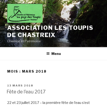
Aller
au
contenu
principal
ASSOCIATION LES TOUPIS
DE CHASTREIX
Chemins et Patrimoine
Menu
MOIS :
MARS 2018
PUBLIÉ
13 MARS 2018
LE
Fête de l’eau 2017
22 et 23 juillet 2017 – la première fête de l’eau s’est