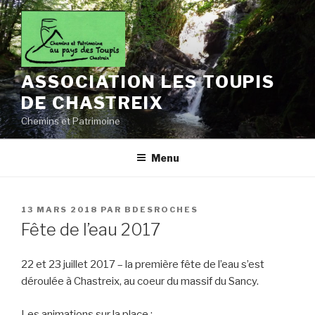
Aller
au
contenu
principal
ASSOCIATION LES TOUPIS
DE CHASTREIX
Chemins et Patrimoine
Menu
PUBLIÉ
13 MARS 2018
PAR
BDESROCHES
LE
Fête de l’eau 2017
22 et 23 juillet 2017 – la première fête de l’eau s’est
déroulée à Chastreix, au coeur du massif du Sancy.
Les animations sur la place :