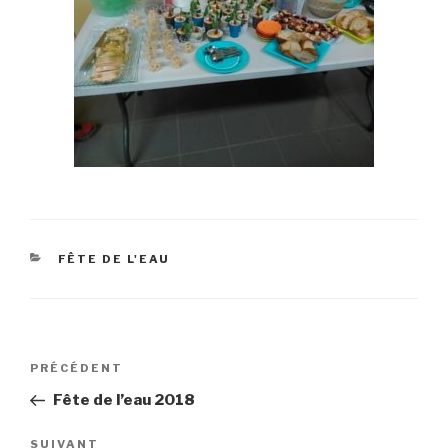
CATÉGORIES
FÊTE DE L'EAU
Navigation
Article
PRÉCÉDENT
de
précédent
Fête de l’eau 2018
l’article
Article
SUIVANT