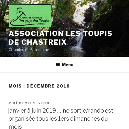
Aller
au
contenu
principal
ASSOCIATION LES TOUPIS
DE CHASTREIX
Chemins et Patrimoine
Menu
MOIS :
DÉCEMBRE 2018
PUBLIÉ
2 DÉCEMBRE 2018
LE
janvier à juin 2019 : une sortie/rando est
organisée tous les 1ers dimanches du
mois