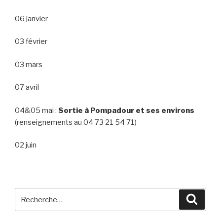
06 janvier
03 février
03 mars
07 avril
04&05 mai :
Sortie à Pompadour et ses environs
(renseignements au 04 73 21 54 71)
02 juin
Recherche
Reche
pour
: