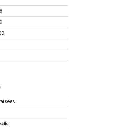
8
8
18
S
ralisées
uille