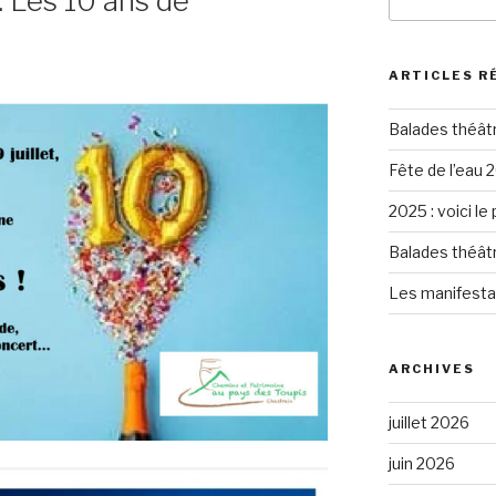
: Les 10 ans de
pour
:
ARTICLES R
Balades théât
Fête de l’eau 2
2025 : voici le
Balades théât
Les manifesta
ARCHIVES
juillet 2026
juin 2026