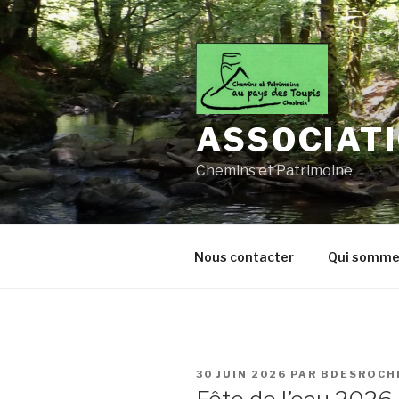
Aller
au
contenu
principal
ASSOCIATI
Chemins et Patrimoine
Nous contacter
Qui somme
PUBLIÉ
30 JUIN 2026
PAR
BDESROCH
LE