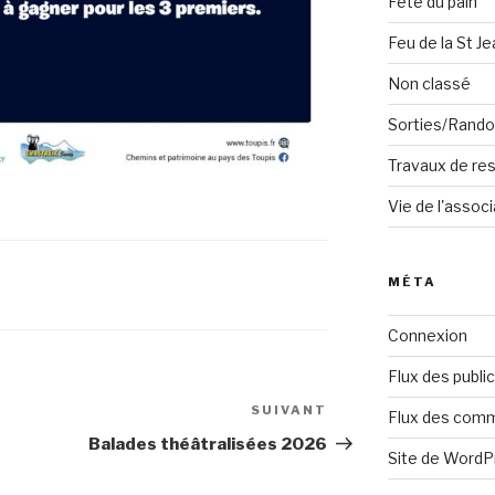
Fête du pain
Feu de la St Je
Non classé
Sorties/Rand
Travaux de res
Vie de l'associ
MÉTA
Connexion
Flux des publi
SUIVANT
Article
Flux des com
suivant
Balades théâtralisées 2026
Site de Word