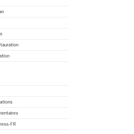
an
os
tauration
ation
cations
mentaires
Press-FR