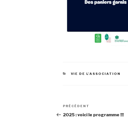
CATÉGORIES
VIE DE L'ASSOCIATION
Navigation
Article
PRÉCÉDENT
de
précédent
2025 : voici le programme !!!
l’article