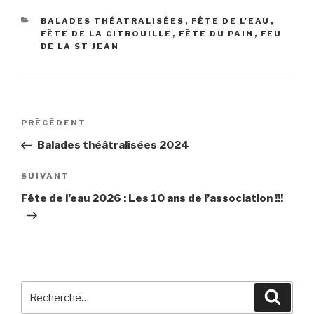
CATÉGORIES
BALADES THÉATRALISÉES
,
FÊTE DE L'EAU
,
FÊTE DE LA CITROUILLE
,
FÊTE DU PAIN
,
FEU
DE LA ST JEAN
Navigation
Article
PRÉCÉDENT
de
précédent
Balades théâtralisées 2024
l’article
Article
SUIVANT
suivant
Fête de l’eau 2026 : Les 10 ans de l’association !!!
Recherche
Reche
pour