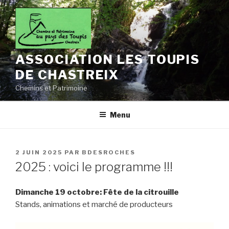
Aller
au
contenu
principal
ASSOCIATION LES TOUPIS
DE CHASTREIX
Chemins et Patrimoine
Menu
PUBLIÉ
2 JUIN 2025
PAR
BDESROCHES
LE
2025 : voici le programme !!!
Dimanche 19 octobre: Fête de la citrouille
Stands, animations et marché de producteurs