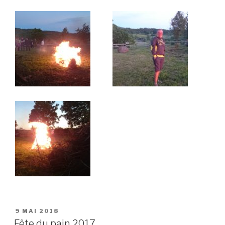
PUBLIÉ
9 MAI 2018
LE
Fête du pain 2017