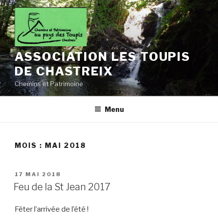
Aller
au
contenu
principal
ASSOCIATION LES TOUPIS
DE CHASTREIX
Chemins et Patrimoine
Menu
MOIS :
MAI 2018
PUBLIÉ
17 MAI 2018
LE
Feu de la St Jean 2017
Fêter l’arrivée de l’été !