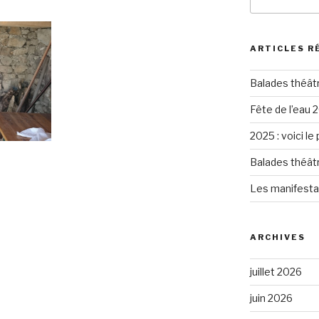
pour
:
ARTICLES R
Balades théât
Fête de l’eau 2
2025 : voici le
Balades théât
Les manifesta
ARCHIVES
juillet 2026
juin 2026