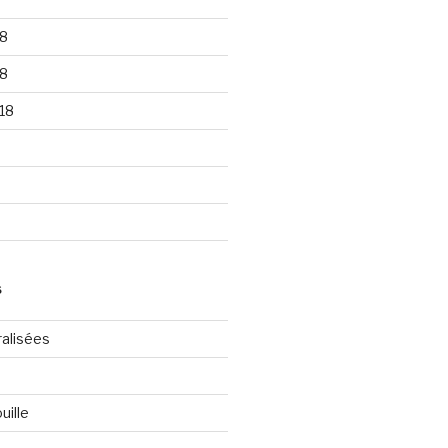
8
8
18
S
ralisées
uille