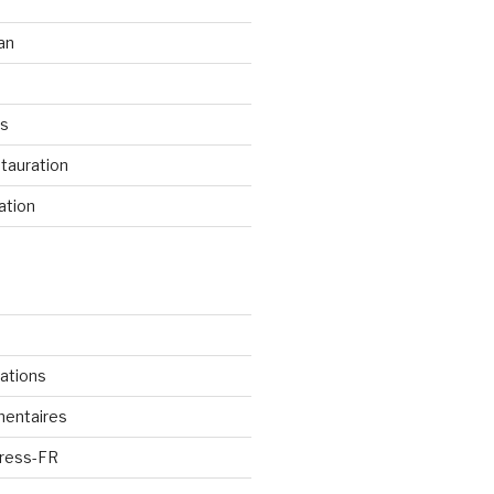
an
os
tauration
ation
cations
mentaires
Press-FR