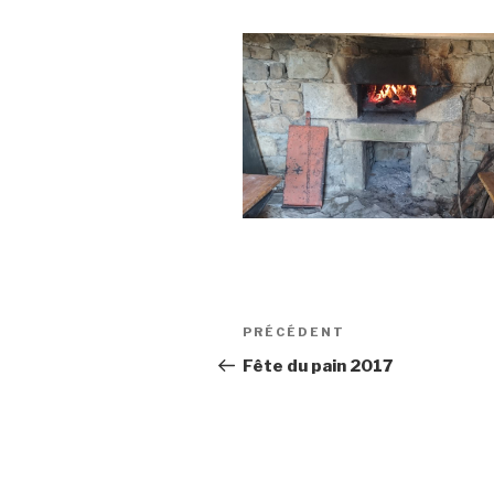
Navigation
Article
PRÉCÉDENT
de
précédent
Fête du pain 2017
l’article