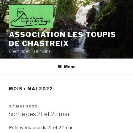
Aller
au
contenu
principal
ASSOCIATION LES TOUPIS
DE CHASTREIX
Chemins et Patrimoine
Menu
MOIS :
MAI 2022
PUBLIÉ
27 MAI 2022
LE
Sortie des 21 et 22 mai
Petit week-end du 21 et 22 mai.