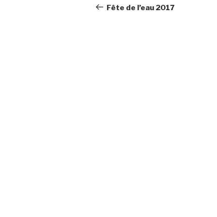
de
précédent
Fête de l’eau 2017
l’article