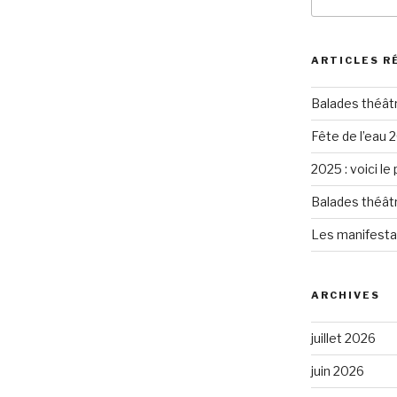
pour
:
ARTICLES R
Balades théât
Fête de l’eau 2
2025 : voici le
Balades théât
Les manifesta
ARCHIVES
juillet 2026
juin 2026