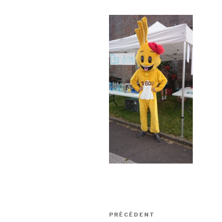
Navigation
Article
PRÉCÉDENT