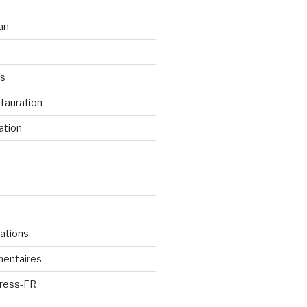
an
os
tauration
ation
cations
mentaires
Press-FR