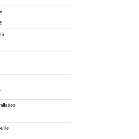
8
8
18
S
ralisées
uille