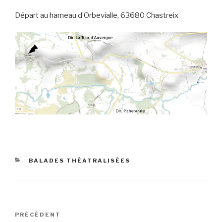
Départ au hameau d’Orbevialle, 63680 Chastreix
CATÉGORIES
BALADES THÉATRALISÉES
Navigation
Article
PRÉCÉDENT