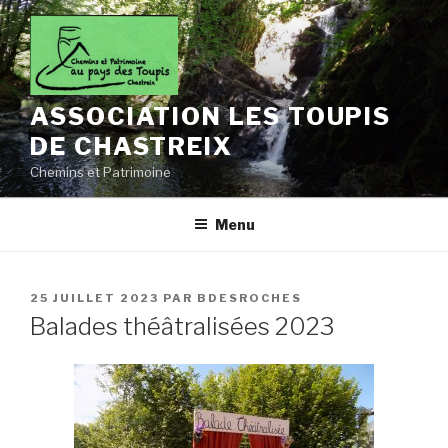
Aller
au
contenu
principal
ASSOCIATION LES TOUPIS
DE CHASTREIX
Chemins et Patrimoine
Menu
PUBLIÉ
25 JUILLET 2023
PAR
BDESROCHES
LE
Balades théâtralisées 2023