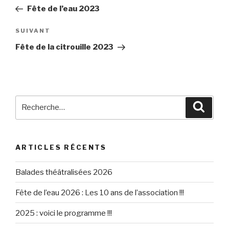
de
précédent
Fête de l’eau 2023
l’article
Article
SUIVANT
suivant
Fête de la citrouille 2023
Recherche
Reche
pour
:
ARTICLES RÉCENTS
Balades théâtralisées 2026
Fête de l’eau 2026 : Les 10 ans de l’association !!!
2025 : voici le programme !!!