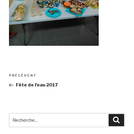
Navigation
Article
PRÉCÉDENT
de
précédent
Fête de l’eau 2017
l’article
Recherche
Reche
pour
: