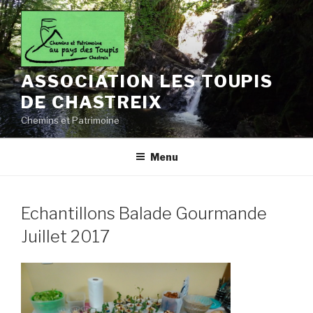
Aller
au
contenu
principal
ASSOCIATION LES TOUPIS
DE CHASTREIX
Chemins et Patrimoine
Menu
Echantillons Balade Gourmande
Juillet 2017