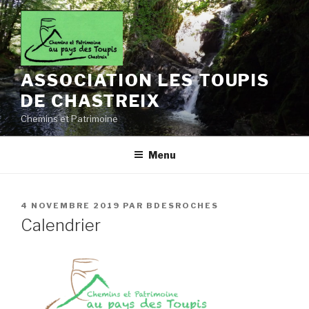
Aller
au
contenu
principal
ASSOCIATION LES TOUPIS
DE CHASTREIX
Chemins et Patrimoine
Menu
PUBLIÉ
4 NOVEMBRE 2019
PAR
BDESROCHES
LE
Calendrier