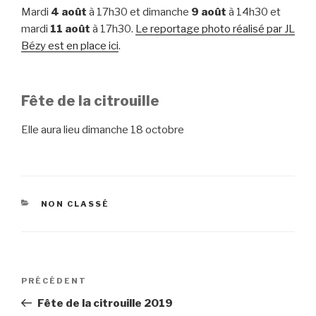
Mardi
4 août
à 17h30 et dimanche
9 août
à 14h30 et
mardi
11 août
à 17h30.
Le reportage photo réalisé par JL
Bézy est en place ici
.
Fête de la citrouille
Elle aura lieu dimanche 18 octobre
CATÉGORIES
NON CLASSÉ
Navigation
Article
PRÉCÉDENT
de
précédent
Fête de la citrouille 2019
l’article