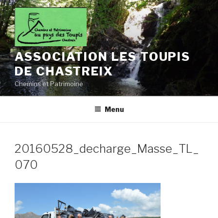
Aller
au
contenu
principal
ASSOCIATION LES TOUPIS
DE CHASTREIX
Chemins et Patrimoine
Menu
20160528_decharge_Masse_TL_
070