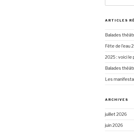
pour
:
ARTICLES R
Balades théât
Fête de l’eau 2
2025 : voici le
Balades théât
Les manifesta
ARCHIVES
juillet 2026
juin 2026