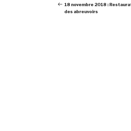
de
précédent
18 novembre 2018 : Restaura
des abreuvoirs
l’article