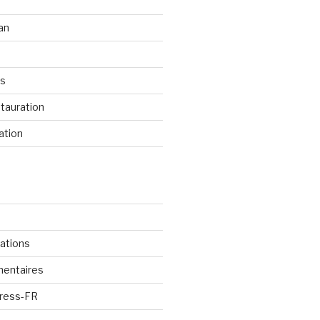
an
os
tauration
ation
cations
mentaires
Press-FR