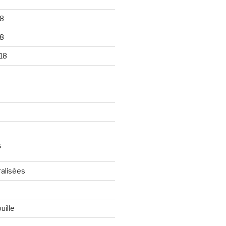
8
8
18
S
ralisées
uille