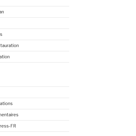
an
os
tauration
ation
cations
mentaires
Press-FR