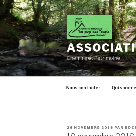
Aller
au
contenu
principal
ASSOCIATI
Chemins et Patrimoine
Nous contacter
Qui somme
PUBLIÉ
28 NOVEMBRE 2018
PAR
BDE
LE