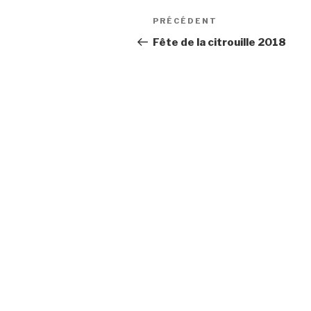
Navigation
Article
PRÉCÉDENT
de
précédent
Fête de la citrouille 2018
l’article