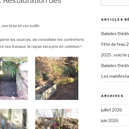
 Restauration des
pour
:
ARTICLES R
os bras et vos outils .
Balades théât
upérer les sources, de consolider les contreforts
Fête de l’eau 2
ore ces travaux, le repas sera pris en commun !
2025 : voici le
Balades théât
Les manifesta
ARCHIVES
juillet 2026
juin 2026