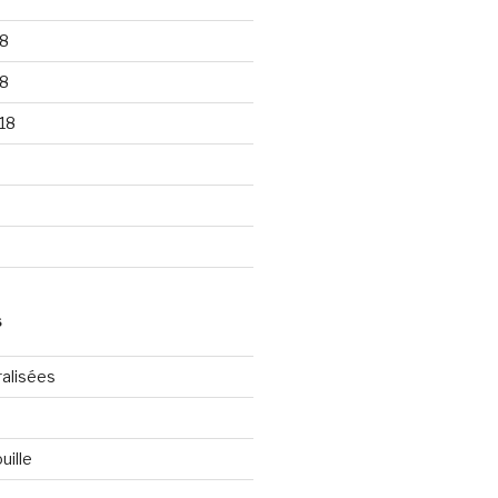
8
8
18
S
ralisées
uille