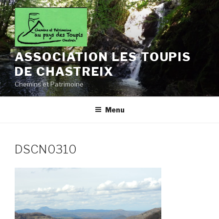
Aller
au
contenu
principal
ASSOCIATION LES TOUPIS
DE CHASTREIX
Chemins et Patrimoine
Menu
DSCN0310