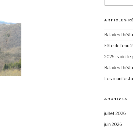
pour
:
ARTICLES R
Balades théât
Fête de l’eau 2
2025 : voici le
Balades théât
Les manifesta
ARCHIVES
juillet 2026
juin 2026