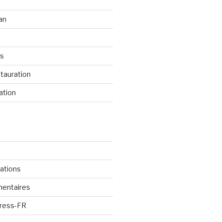
an
os
tauration
ation
cations
mentaires
Press-FR