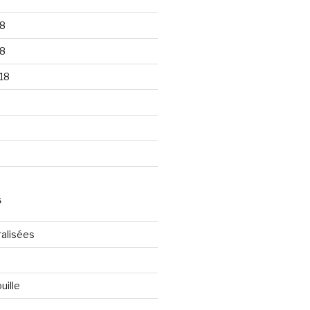
8
8
18
S
ralisées
uille