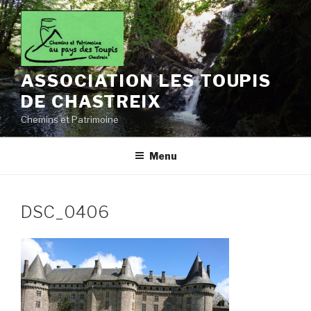
Aller
au
contenu
principal
ASSOCIATION LES TOUPIS
DE CHASTREIX
Chemins et Patrimoine
Menu
DSC_0406