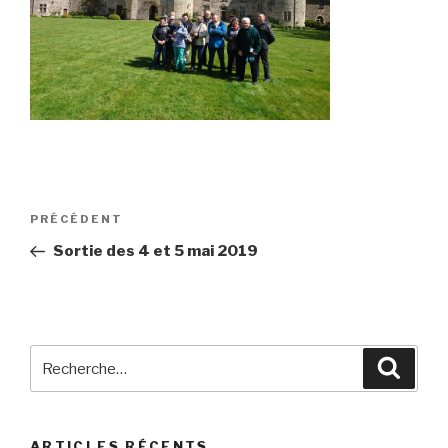
Navigation
Article
PRÉCÉDENT
de
précédent
Sortie des 4 et 5 mai 2019
l’article
Recherche
Reche
pour
:
ARTICLES RÉCENTS