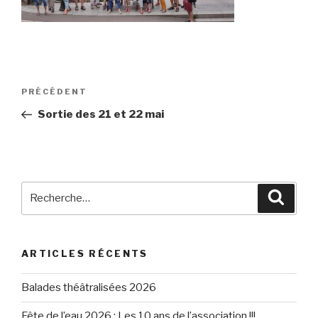
Navigation
Article
PRÉCÉDENT
de
précédent
Sortie des 21 et 22 mai
l’article
Recherche
Reche
pour
:
ARTICLES RÉCENTS
Balades théâtralisées 2026
Fête de l’eau 2026 : Les 10 ans de l’association !!!