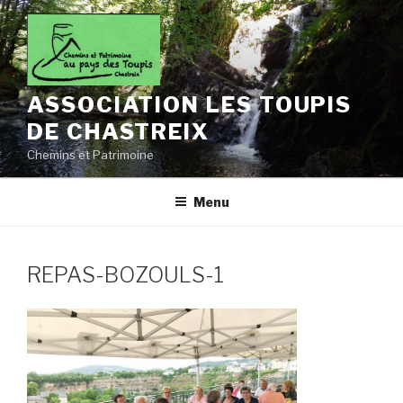
Aller
au
contenu
principal
ASSOCIATION LES TOUPIS
DE CHASTREIX
Chemins et Patrimoine
Menu
REPAS-BOZOULS-1