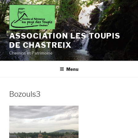
Aller
au
contenu
principal
ASSOCIATION LES TOUPIS
DE CHASTREIX
Chemins et Patrimoine
Menu
Bozouls3