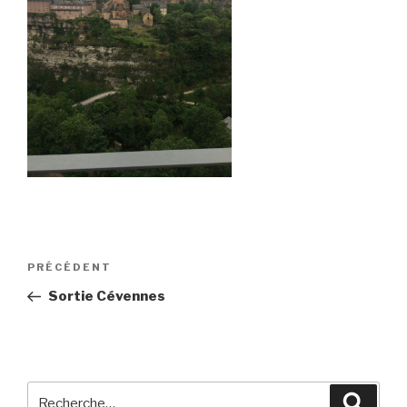
Navigation
Article
PRÉCÉDENT
de
précédent
Sortie Cévennes
l’article
Recherche
Reche