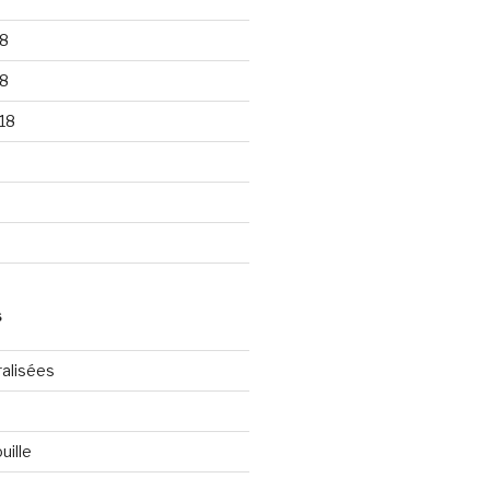
8
8
18
S
ralisées
uille