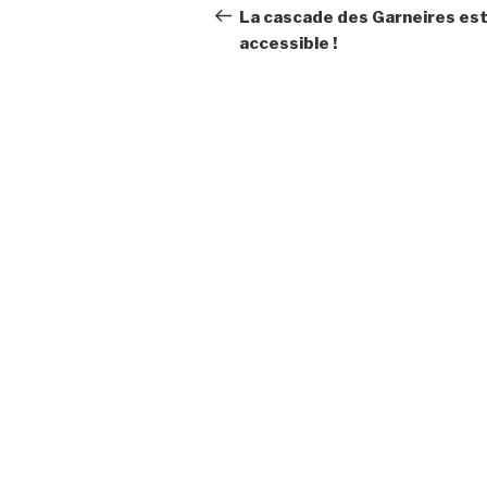
de
précédent
La cascade des Garneires es
accessible !
l’article