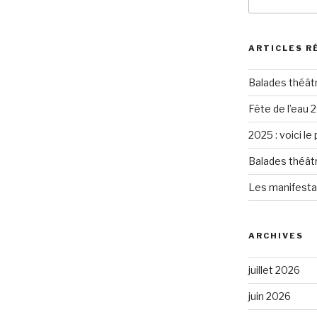
pour
:
ARTICLES R
Balades théât
Fête de l’eau 2
2025 : voici le
Balades théât
Les manifesta
ARCHIVES
juillet 2026
juin 2026