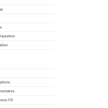
an
os
tauration
ation
cations
mentaires
Press-FR