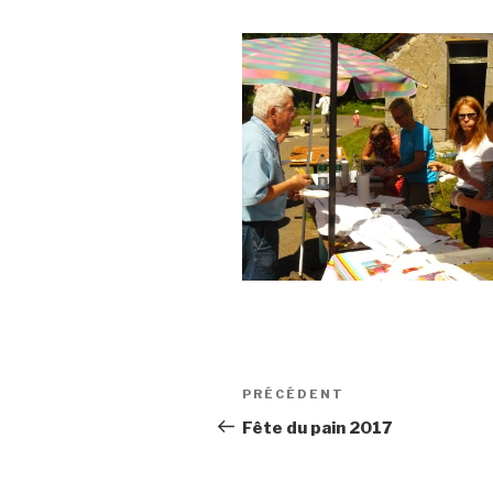
Navigation
Article
PRÉCÉDENT
de
précédent
Fête du pain 2017
l’article