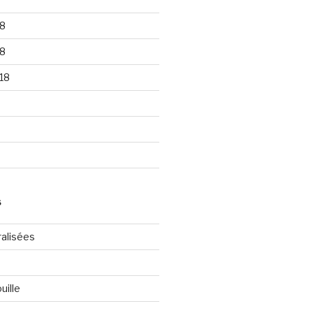
8
8
18
S
ralisées
uille