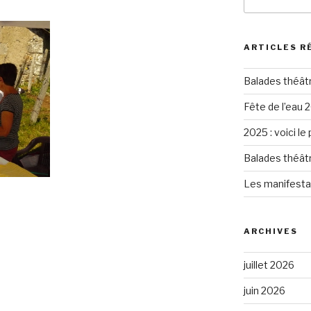
pour
:
ARTICLES R
Balades théât
Fête de l’eau 2
2025 : voici le
Balades théât
Les manifesta
ARCHIVES
juillet 2026
juin 2026