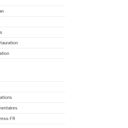
an
os
tauration
ation
cations
mentaires
Press-FR