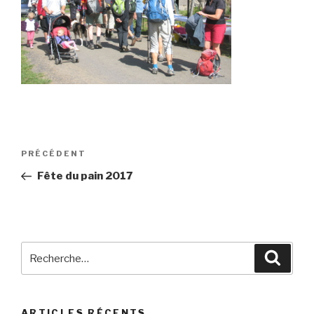
Navigation
Article
PRÉCÉDENT
de
précédent
Fête du pain 2017
l’article
Recherche
Reche
pour
:
ARTICLES RÉCENTS