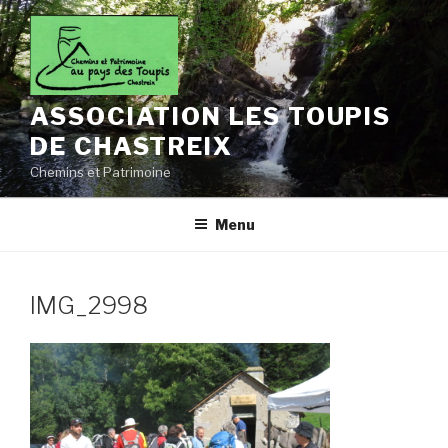
Aller
au
contenu
principal
ASSOCIATION LES TOUPIS
DE CHASTREIX
Chemins et Patrimoine
Menu
IMG_2998