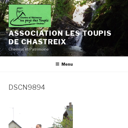
Aller
au
contenu
principal
ASSOCIATION LES TOUPIS
DE CHASTREIX
Chemins et Patrimoine
Menu
DSCN9894