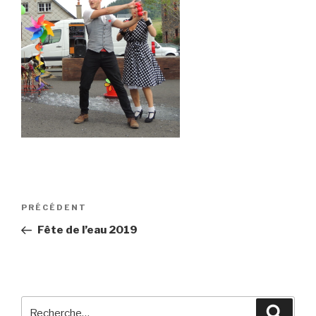
Navigation
Article
PRÉCÉDENT
de
précédent
Fête de l’eau 2019
l’article
Recherche
Reche