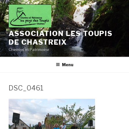
Aller
au
contenu
principal
ASSOCIATION LES TOUPIS
DE CHASTREIX
Chemins et Patrimoine
Menu
DSC_0461