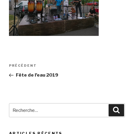
Navigation
Article
PRÉCÉDENT
de
précédent
Fête de l’eau 2019
l’article
Recherche
Reche
pour
:
ARTICLES RÉCENTS