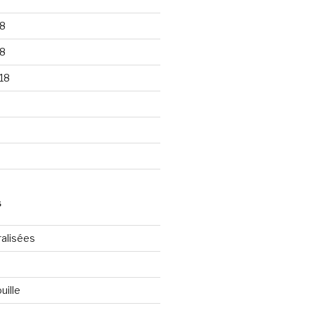
8
8
18
S
ralisées
uille