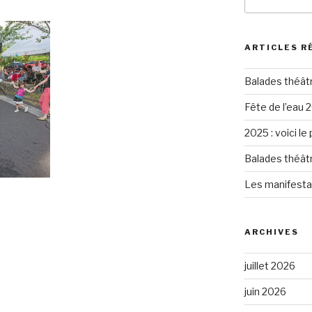
pour
:
ARTICLES R
Balades théât
Fête de l’eau 2
2025 : voici le
Balades théât
Les manifesta
ARCHIVES
juillet 2026
juin 2026