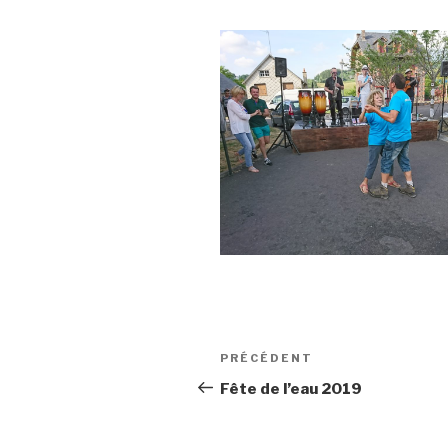
Navigation
Article
PRÉCÉDENT
de
précédent
Fête de l’eau 2019
l’article