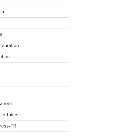
an
os
tauration
ation
cations
mentaires
Press-FR