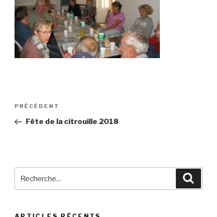
Navigation
Article
PRÉCÉDENT
de
précédent
Fête de la citrouille 2018
l’article
Recherche
Reche
pour
:
ARTICLES RÉCENTS