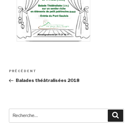
Navigation
Article
PRÉCÉDENT
de
précédent
Balades théâtralisées 2018
l’article
Recherche
Reche
pour
: