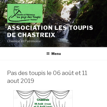
Aller
au
contenu
principal
ASSOCIATION LES TOUPIS
DE CHASTREIX
Chemins et Patrimoine
Menu
Pas des toupis le 06 août et 11
aout 2019