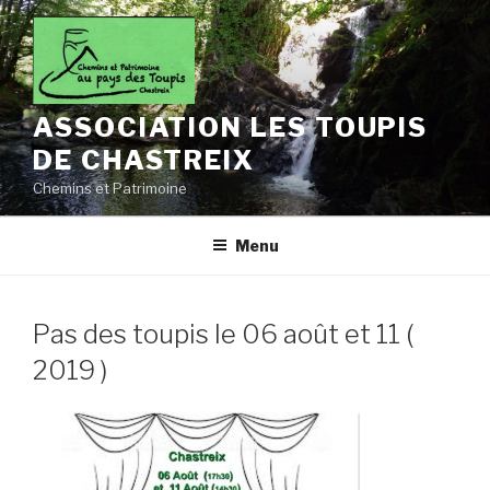
Aller
au
contenu
principal
ASSOCIATION LES TOUPIS
DE CHASTREIX
Chemins et Patrimoine
Menu
Pas des toupis le 06 août et 11 (
2019 )