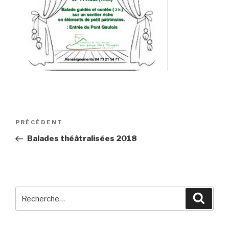
Navigation
Article
PRÉCÉDENT
de
précédent
Balades théâtralisées 2018
l’article
Recherche
Reche
pour
: