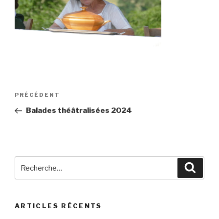
Navigation
Article
PRÉCÉDENT
de
précédent
Balades théâtralisées 2024
l’article
Recherche
Reche
pour
:
ARTICLES RÉCENTS