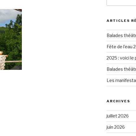
pour
:
ARTICLES R
Balades théât
Fête de l’eau 2
2025 : voici le
Balades théât
Les manifesta
ARCHIVES
juillet 2026
juin 2026