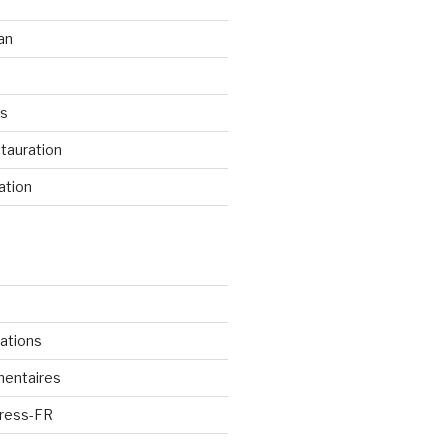
an
os
tauration
ation
cations
mentaires
Press-FR