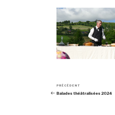
Navigation
Article
PRÉCÉDENT
de
précédent
Balades théâtralisées 2024
l’article