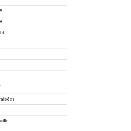
8
8
18
S
ralisées
uille