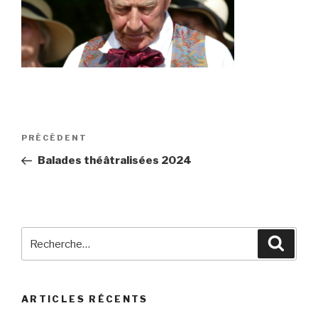
Navigation
Article
PRÉCÉDENT
de
précédent
Balades théâtralisées 2024
l’article
Recherche
Reche
pour
:
ARTICLES RÉCENTS