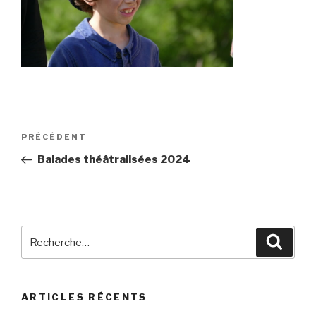
Navigation
Article
PRÉCÉDENT
de
précédent
Balades théâtralisées 2024
l’article
Recherche
Reche
pour
:
ARTICLES RÉCENTS