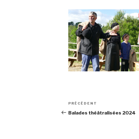
Navigation
Article
PRÉCÉDENT
de
précédent
Balades théâtralisées 2024
l’article