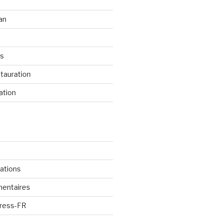
an
os
tauration
ation
cations
mentaires
Press-FR