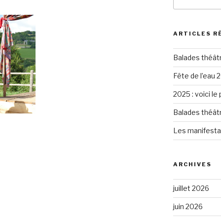
pour
:
ARTICLES R
Balades théât
Fête de l’eau 2
2025 : voici le
Balades théât
Les manifesta
ARCHIVES
juillet 2026
juin 2026