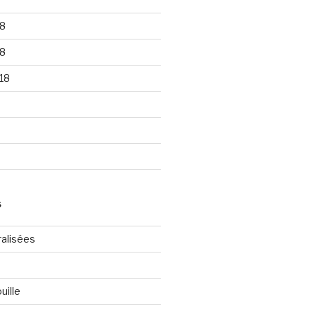
8
8
18
S
ralisées
uille