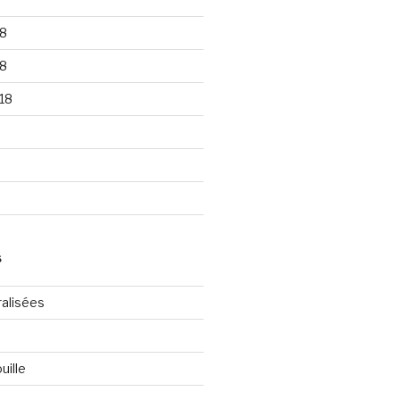
8
8
18
S
ralisées
uille