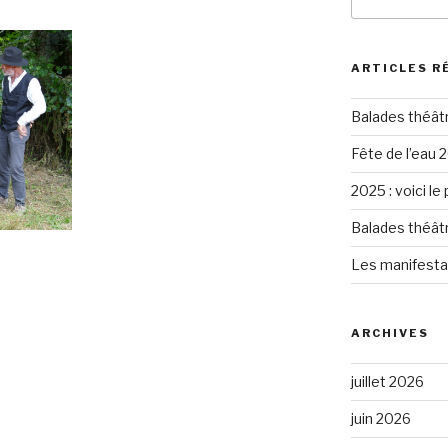
pour
:
ARTICLES R
Balades théât
Fête de l’eau 2
2025 : voici le
Balades théât
Les manifesta
ARCHIVES
juillet 2026
juin 2026