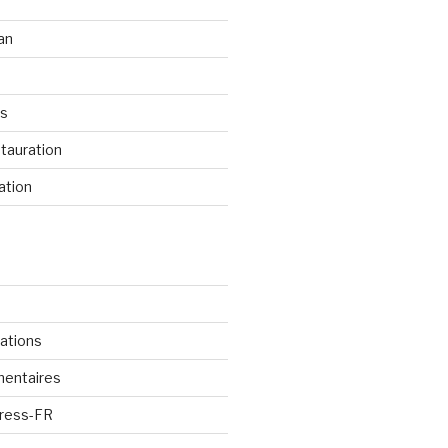
an
os
tauration
ation
cations
mentaires
Press-FR