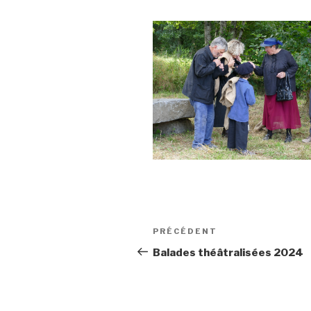
Navigation
Article
PRÉCÉDENT
de
précédent
Balades théâtralisées 2024
l’article