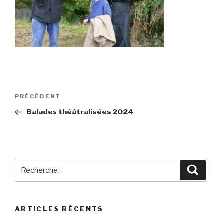
Navigation
Article
PRÉCÉDENT
de
précédent
Balades théâtralisées 2024
l’article
Recherche
Reche
pour
:
ARTICLES RÉCENTS