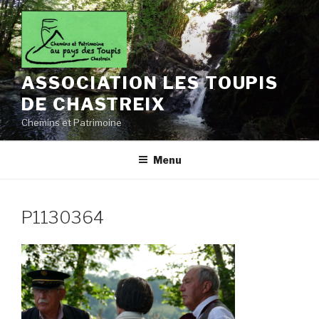
Aller
au
contenu
principal
ASSOCIATION LES TOUPIS
DE CHASTREIX
Chemins et Patrimoine
Menu
P1130364