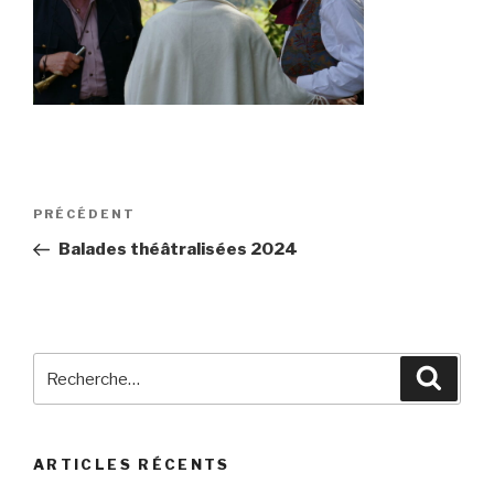
Navigation
Article
PRÉCÉDENT
de
précédent
Balades théâtralisées 2024
l’article
Recherche
Reche
pour
:
ARTICLES RÉCENTS