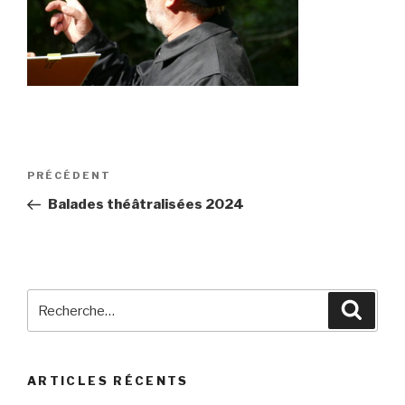
Navigation
Article
PRÉCÉDENT
de
précédent
Balades théâtralisées 2024
l’article
Recherche
Reche
pour
:
ARTICLES RÉCENTS