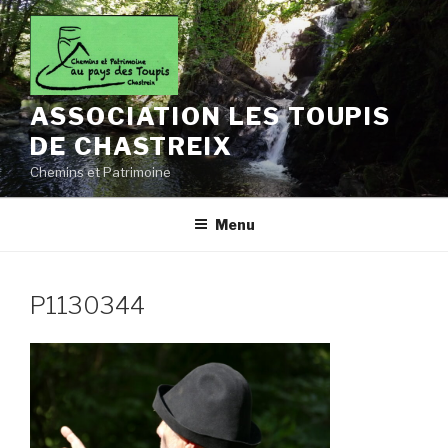
Aller
au
contenu
principal
ASSOCIATION LES TOUPIS
DE CHASTREIX
Chemins et Patrimoine
Menu
P1130344