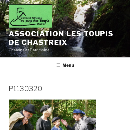
Aller
au
contenu
principal
ASSOCIATION LES TOUPIS
DE CHASTREIX
Chemins et Patrimoine
Menu
P1130320