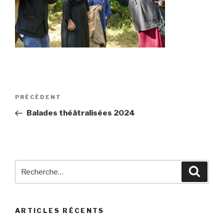
Navigation
Article
PRÉCÉDENT
de
précédent
Balades théâtralisées 2024
l’article
Recherche
Reche
pour
:
ARTICLES RÉCENTS