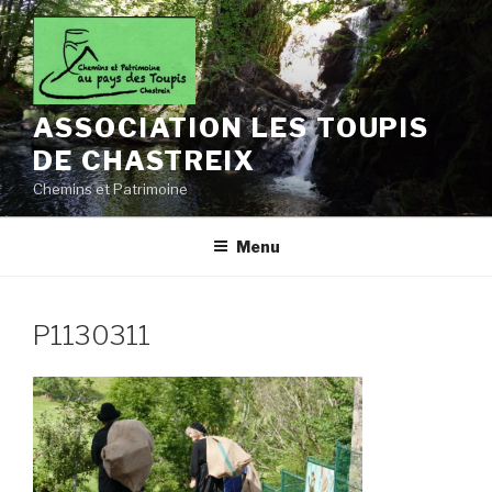
Aller
au
contenu
principal
ASSOCIATION LES TOUPIS
DE CHASTREIX
Chemins et Patrimoine
Menu
P1130311