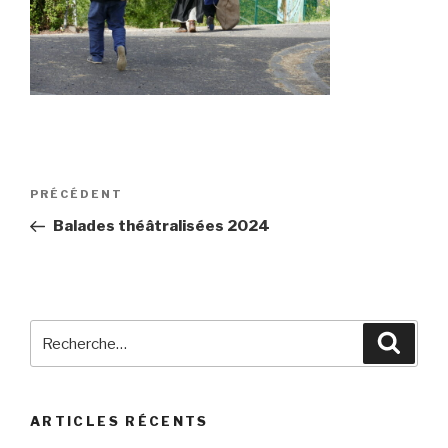
Navigation
Article
PRÉCÉDENT
de
précédent
Balades théâtralisées 2024
l’article
Recherche
Reche
pour
:
ARTICLES RÉCENTS