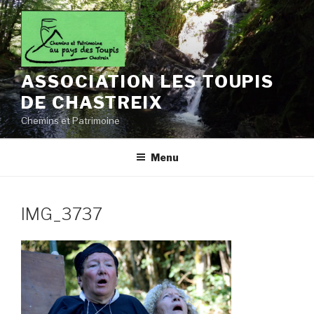
Aller
au
contenu
principal
ASSOCIATION LES TOUPIS
DE CHASTREIX
Chemins et Patrimoine
Menu
IMG_3737