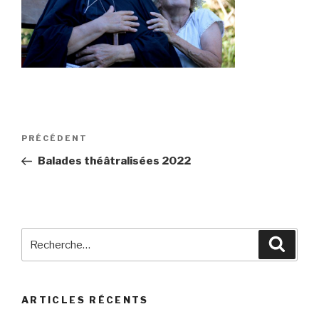
Navigation
Article
PRÉCÉDENT
de
précédent
Balades théâtralisées 2022
l’article
Recherche
Reche
pour
:
ARTICLES RÉCENTS