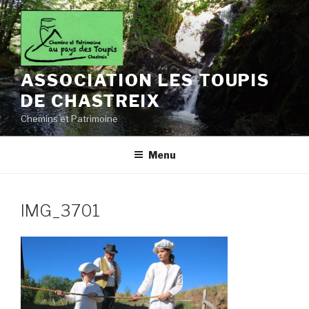
Aller
au
contenu
principal
ASSOCIATION LES TOUPIS
DE CHASTREIX
Chemins et Patrimoine
Menu
IMG_3701