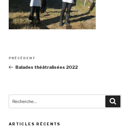
Navigation
Article
PRÉCÉDENT
de
précédent
Balades théâtralisées 2022
l’article
Recherche
Reche
pour
:
ARTICLES RÉCENTS