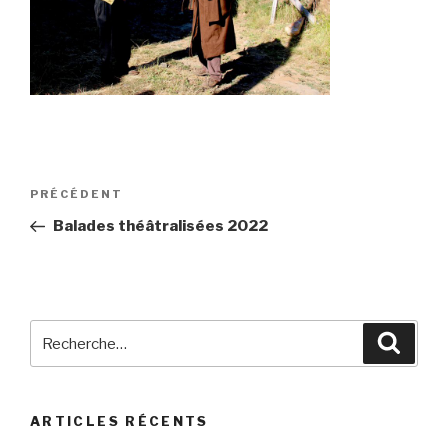
Navigation
Article
PRÉCÉDENT
de
précédent
Balades théâtralisées 2022
l’article
Recherche
Reche
pour
:
ARTICLES RÉCENTS