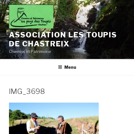
Aller
au
contenu
principal
ASSOCIATION LES TOUPIS
DE CHASTREIX
Chemins et Patrimoine
Menu
IMG_3698