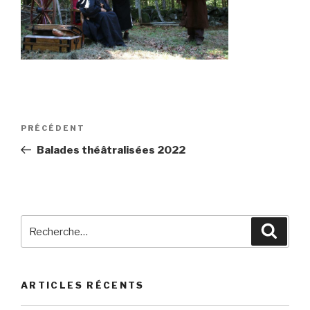
Navigation
Article
PRÉCÉDENT
de
précédent
Balades théâtralisées 2022
l’article
Recherche
Reche
pour
:
ARTICLES RÉCENTS