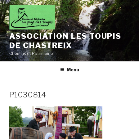
Aller
au
contenu
principal
ASSOCIATION LES TOUPIS
DE CHASTREIX
Chemins et Patrimoine
Menu
P1030814