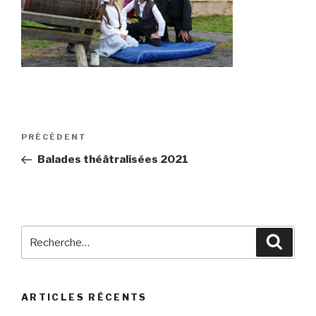
Navigation
Article
PRÉCÉDENT
de
précédent
Balades théâtralisées 2021
l’article
Recherche
Reche
pour
:
ARTICLES RÉCENTS