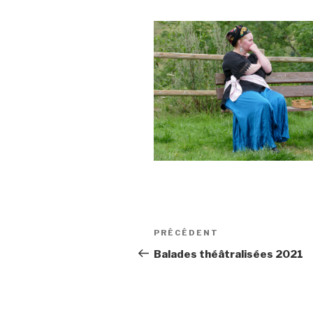
Navigation
Article
PRÉCÉDENT
de
précédent
Balades théâtralisées 2021
l’article