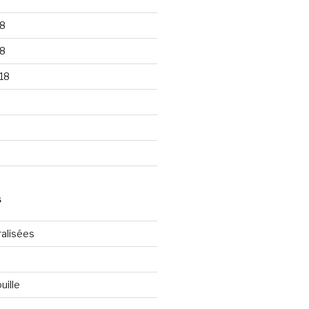
8
8
18
S
ralisées
uille