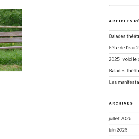
pour
:
ARTICLES R
Balades théât
Fête de l’eau 2
2025 : voici le
Balades théât
Les manifesta
ARCHIVES
juillet 2026
juin 2026