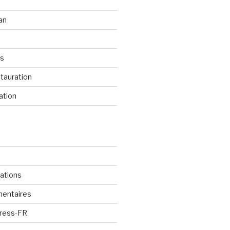
an
os
tauration
ation
cations
mentaires
Press-FR